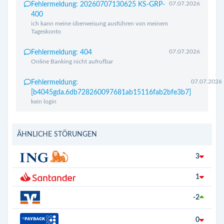
07.07.2026
Fehlermeldung: 20260707130625 KS-GRP-
400
ich kann meine überweisung ausführen von meinem
Tageskonto
07.07.2026
Fehlermeldung: 404
Online Banking nicht aufrufbar
07.07.2026
Fehlermeldung:
[b4045gda.6db728260097681ab15116fab2bfe3b7]
kein login
ÄHNLICHE STÖRUNGEN
3
1
-2
0