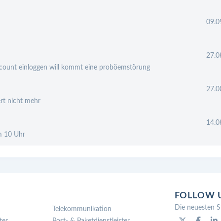
09.0
27.0
ccount einloggen will kommt eine proböemstörung
27.0
ert nicht mehr
14.0
m 10 Uhr
FOLLOW 
Die neuesten S
Telekommunikation