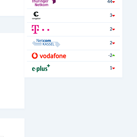
44
3
2
2
-2
1